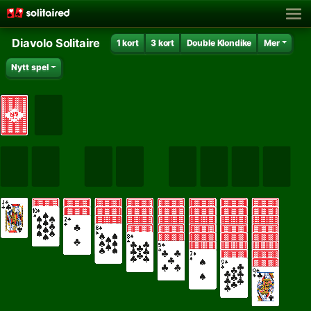
Diavolo Solitaire
1 kort
3 kort
Double Klondike
Mer
Nytt spel