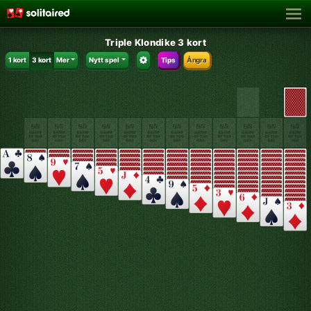
Triple Klondike 3 kort
1 kort
3 kort
Mer
Nytt spel
Tips
Ångra