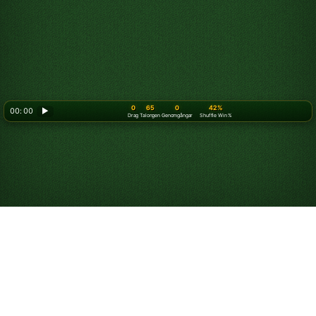
0
65
0
42%
00: 00
▶
Drag
Talongen
Genomgångar
Shuffle Win %
Spela Triple Klondike
patiens 3 kort online