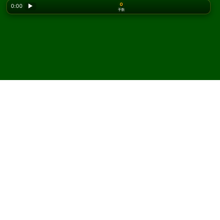
0
0:00
▶
手数
Looking for the classic version? Play
online solitaire
for free
on our homepage.
Diavolo ソリティアをオンラ
インで無料プレイ
Solitaired では、Diavolo ソリティアを何度でもプレイで
きます。