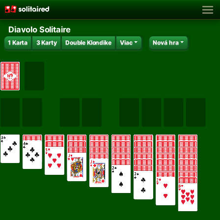
Diavolo Solitaire
1 Karta
3 Karty
Double Klondike
Viac
Nová hra