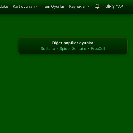
doku
Kart oyunları
Tüm Oyunlar
Kaynaklar
GİRİŞ YAP
Diğer popüler oyunlar
Solitaire
·
Spider Solitaire
·
FreeCell