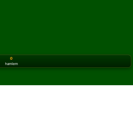
0
hamlem
or the classic version? Play
online solitaire for free
on our h
 oyununu çevrimiçi ve