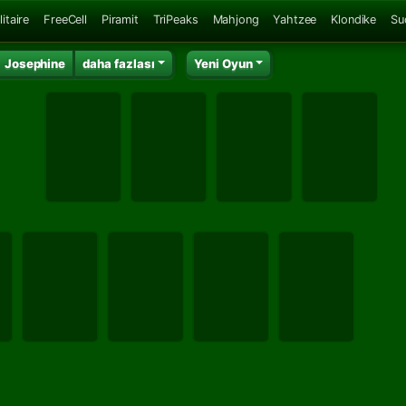
itaire
FreeCell
Piramit
TriPeaks
Mahjong
Yahtzee
Klondike
Su
Josephine
daha fazlası
Yeni Oyun