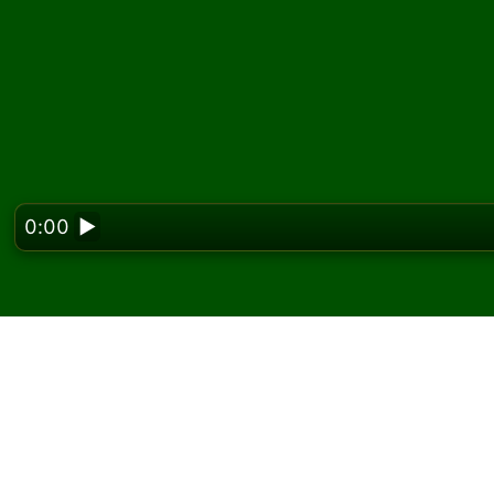
0:00
▶
Looking f
Corner Suite Solitaire
ücretsiz oyna