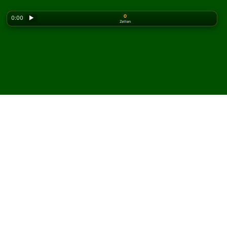
0
0:00
▶
Zetten
Looking for the classic version? Play
online solitaire
for free
on our homepage.
Speel Corner Suite Solitaire
online en gratis
Op Solitaired kun je onbeperkt Corner Suite Solitaire
spelen.