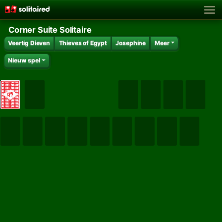
Corner Suite Solitaire
Veertig Dieven
Thieves of Egypt
Josephine
Meer
Nieuw spel