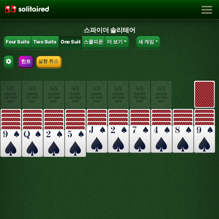
스파이더 솔리테어
Four Suits
Two Suits
One Suit
스콜피온
더 보기
새 게임
힌트
실행 취소