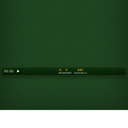
0
5
44%
00: 00
▶
चालें
प्रयास शेष हैं
Shuffle Win %