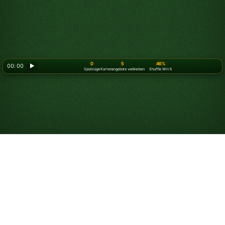
0
5
46%
00: 00
▶
Spielzüge
Kartenangebote verbleiben
Shuffle Win %
Spider Solitär
kostenlos online