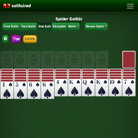
Spider Solitär
Four Suits
Two Suits
One Suit
Skorpion
Mehr
Neues Spiel
Tipp
Zurück