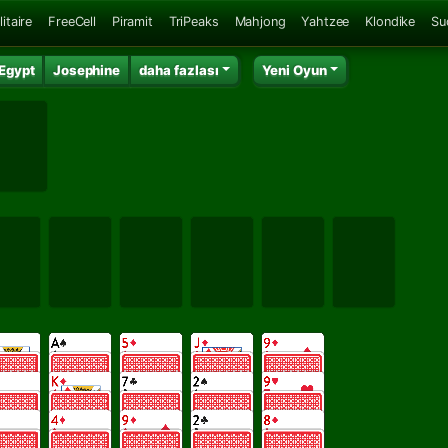
itaire
FreeCell
Piramit
TriPeaks
Mahjong
Yahtzee
Klondike
Su
 Egypt
Josephine
daha fazlası
Yeni Oyun