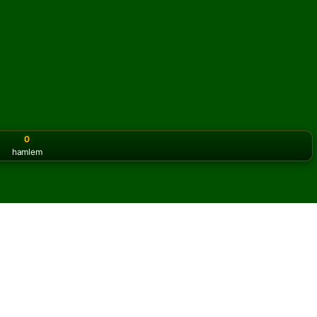
0
hamlem
or the classic version? Play
online solitaire for free
on our h
itaire oyununu çevrimiçi ve