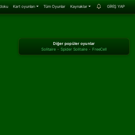
doku
Kart oyunları
Tüm Oyunlar
Kaynaklar
GİRİŞ YAP
Diğer popüler oyunlar
Solitaire
·
Spider Solitaire
·
FreeCell