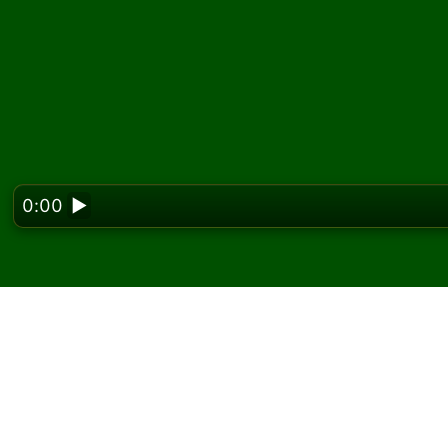
0:00
▶
Looking f
Triple Interchange Sol
ücretsiz oyna