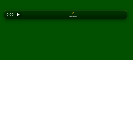
0
0:00
▶
hamlem
Looking for the classic version? Play
online solitaire
for free
on our homepage.
Quadruple Klondike
Solitaire oyununu çevrimiçi
ve ücretsiz oyna