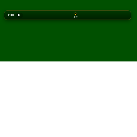
0
0:00
▶
手数
Looking for the classic version? Play
online solitaire
for free
on our homepage.
Quadruple Klondike ソリテ
ィアをオンラインで無料プ
レイ