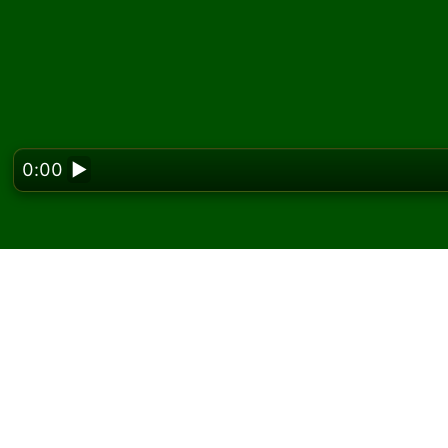
0:00
▶
Looking f
Quadruple Klondike सॉलिट
Solitaired पर, आप Quadruple Klondike सॉलिटेयर क
एक और गेम और नए पत्ते बांटने के लिए नया गेम बटन का उप