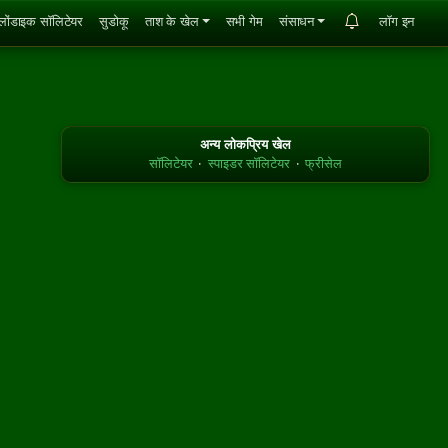
्लोंडाइक सॉलिटेयर
सुडोकू
ताश के खेल
सभी गेम
संसाधन
लॉग इन
अन्य लोकप्रिय खेल
सॉलिटेयर
·
स्पाइडर सॉलिटेयर
·
फ्रीसेल