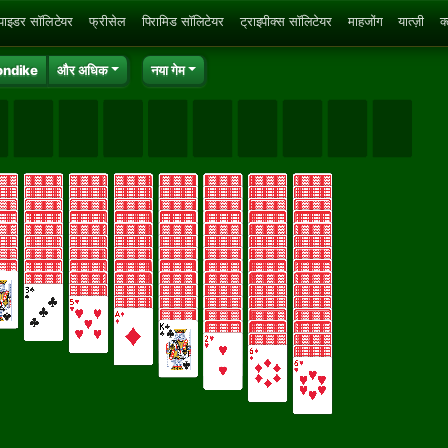
्पाइडर सॉलिटेयर
फ्रीसेल
पिरामिड सॉलिटेयर
ट्राइपीक्स सॉलिटेयर
माहजोंग
यात्ज़ी
क
ondike
और अधिक
नया गेम