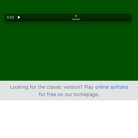
0
0:00
▶
hamlem
Looking for the classic version? Play
online solitaire
for free
on our homepage.
Outback Solitaire
Nasıl Oynanır