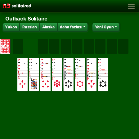
Outback Solitaire
Yukon
Russian
Alaska
daha fazlası
Yeni Oyun