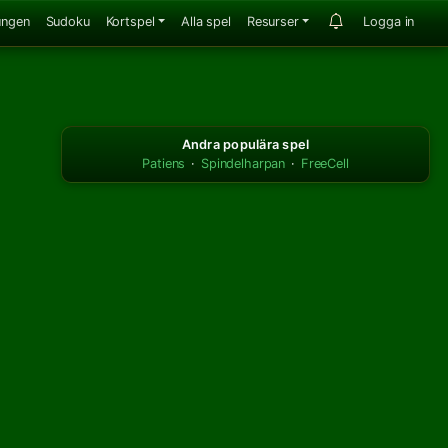
ungen
Sudoku
Kortspel
Alla spel
Resurser
Logga in
Andra populära spel
Patiens
·
Spindelharpan
·
FreeCell