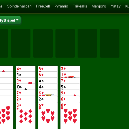
ns
Spindelharpan
FreeCell
Pyramid
TriPeaks
Mahjong
Yatzy
K
Nytt spel