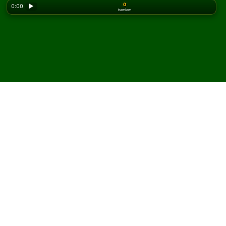
0
0:00
▶
hamlem
Looking for the classic version? Play
online solitaire
for free
on our homepage.
Lasker Solitaire oyununu
çevrimiçi ve ücretsiz oyna
Solitaired'de sınırsız Lasker Solitaire oyunu
oynayabilirsiniz.