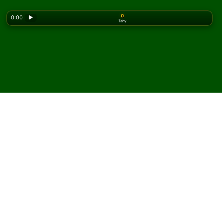
0
0:00
▶
Ťahy
Looking for the classic version? Play
online solitaire
for free
on our homepage.
Hrajte Lasker pasiáns
online a zadarmo
Na Solitaired môžete hrať neobmedzený počet hier
Lasker pasiáns.