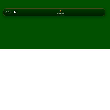
0
0:00
▶
hamlem
Looking for the classic version? Play
online solitaire
for free
on our homepage.
Castle Mount Solitaire
oyununu çevrimiçi ve
ücretsiz oyna