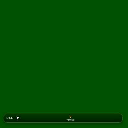
0
0:00
▶
hamlem