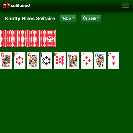
Knotty Nines Solitaire
Több
Új játék