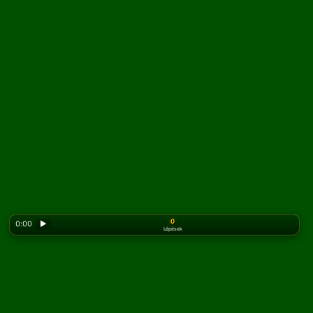
0
0:00
▶
Lépések