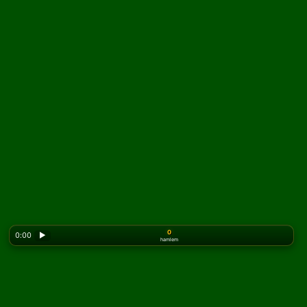
0
0:00
▶
hamlem