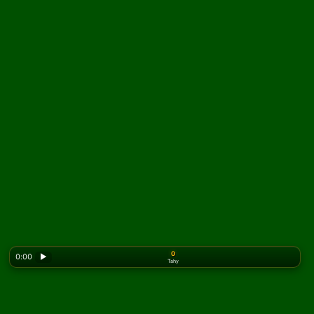
0
0:00
▶
Tahy