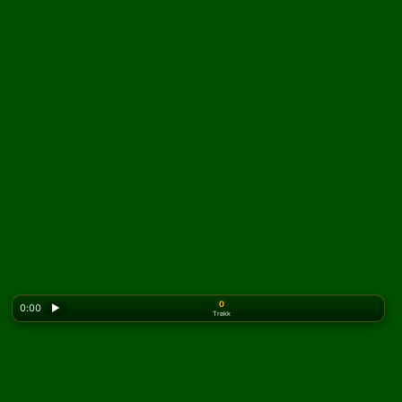
0
0:00
▶
Trekk