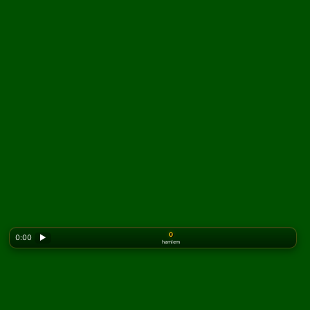
0
0:00
▶
hamlem