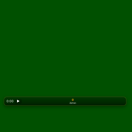
0
0:00
▶
Zetten