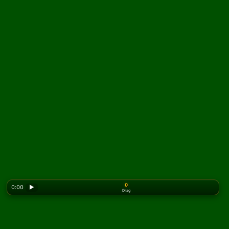
0
0:00
▶
Drag