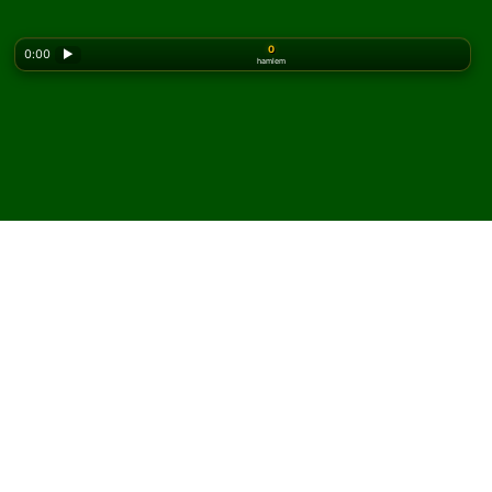
0
0:00
▶
hamlem
Looking for the classic version? Play
online solitaire
for free
on our homepage.
Agnes Sorel Solitaire
oyununu çevrimiçi ve
ücretsiz oyna