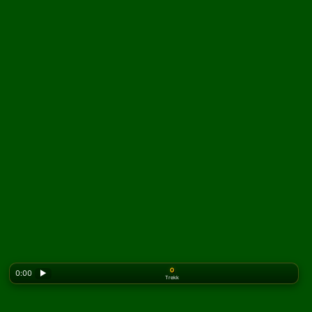
0
0:00
▶
Trekk