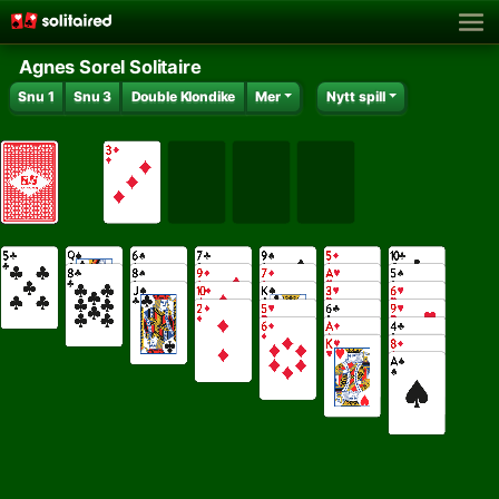
Agnes Sorel Solitaire
Snu 1
Snu 3
Double Klondike
Mer
Nytt spill