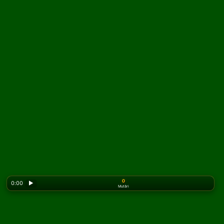
0
0:00
▶
Mutări