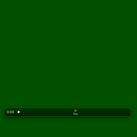
0
0:00
▶
Ťahy