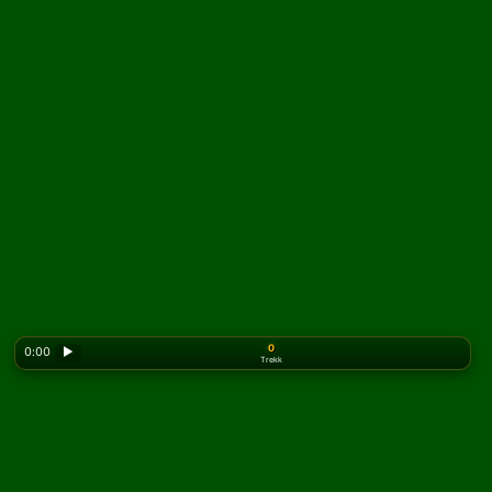
0
0:00
▶
Trekk