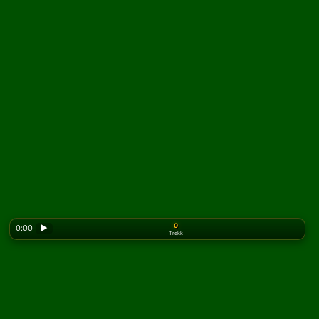
0
0:00
▶
Trekk