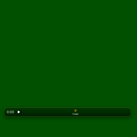
0
0:00
▶
Coups