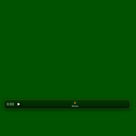
0
0:00
▶
Zetten