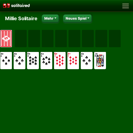
Millie Solitaire
Mehr
Neues Spiel