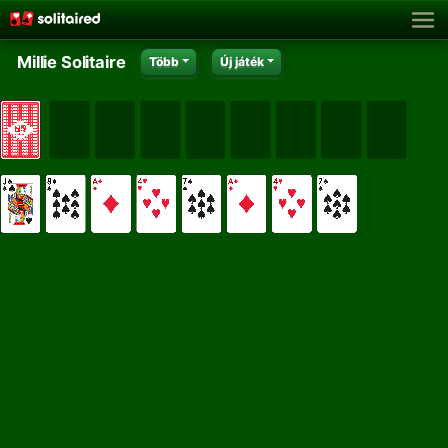
Millie Solitaire
Több
Új játék