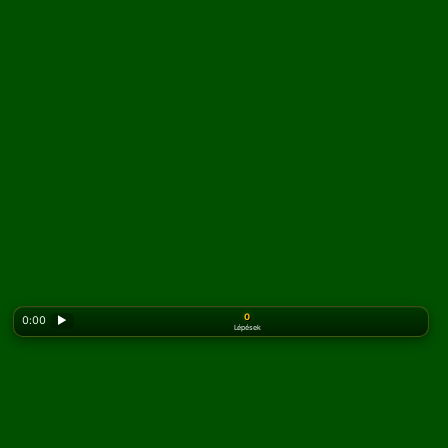
0
0:00
▶
Lépések