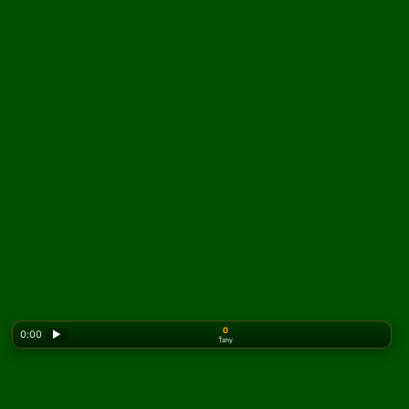
0
0:00
▶
Ťahy