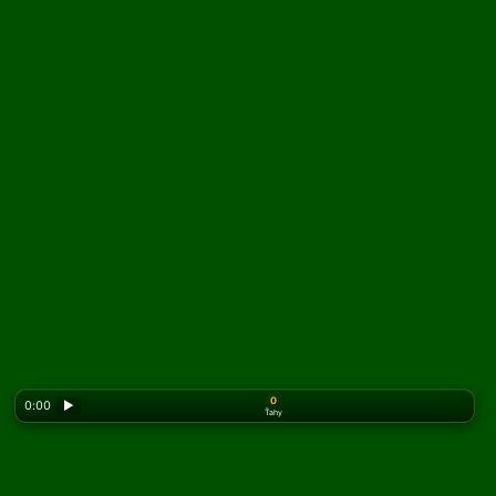
0
0:00
▶
Ťahy