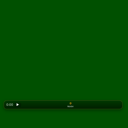
0
0:00
▶
Mutări