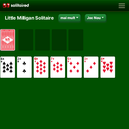
Little Milligan Solitaire
mai mult
Joc Nou