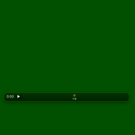
0
0:00
▶
이동