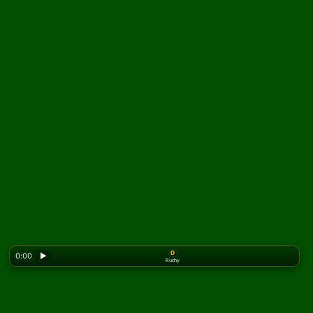
0
0:00
▶
Ruchy