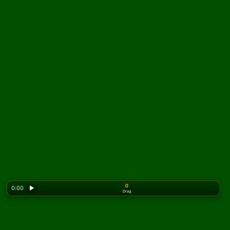
0
0:00
▶
Drag