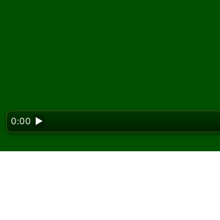
0:00
▶
Looking f
Wave Motion 