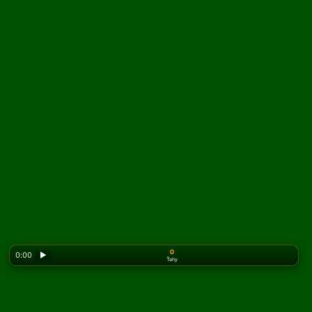
0
0:00
▶
Ťahy