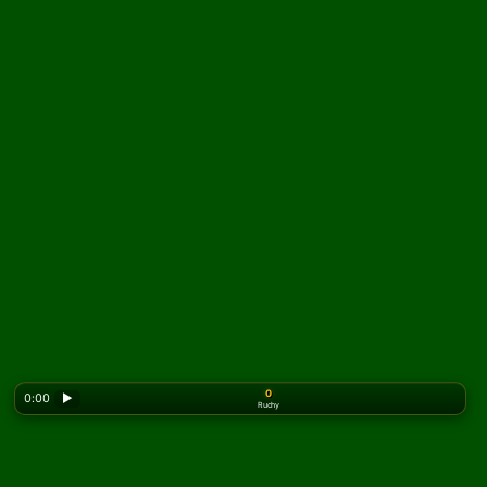
0
0:00
▶
Ruchy