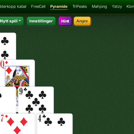
dderkopp kabal
FreeCell
Pyramide
TriPeaks
Mahjong
Yatzy
Klo
Nytt spill
Innstillinger
Hint
Angre