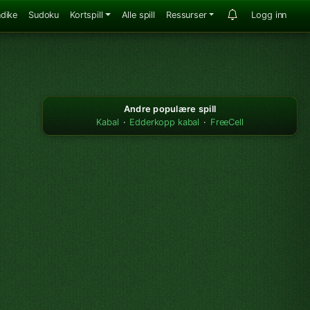
ndike
Sudoku
Kortspill
Alle spill
Ressurser
Logg inn
Andre populære spill
Kabal
·
Edderkopp kabal
·
FreeCell