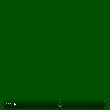
0
0:00
▶
Trekk