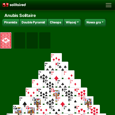
Anubis Solitaire
Piramida
Double Pyramid
Cheops
Więcej
Nowa gra