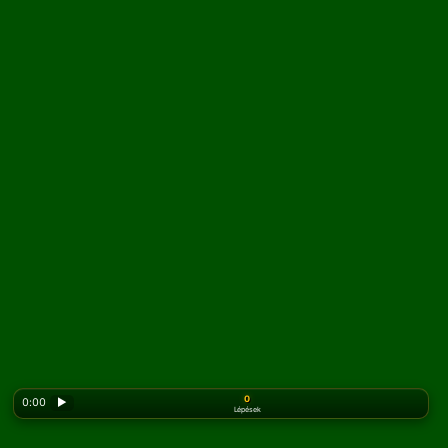
0
0:00
▶
Lépések